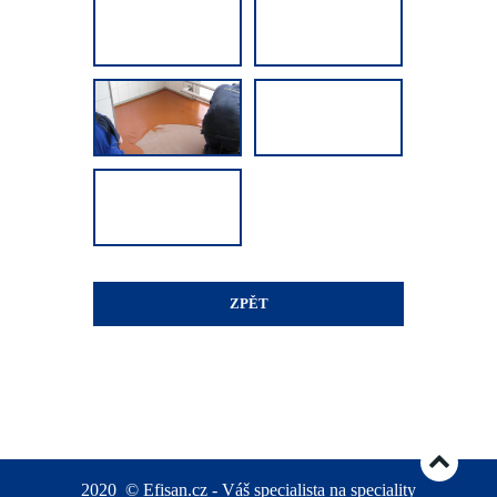
ZPĚT
2020
©
Efisan.cz - Váš specialista na speciality