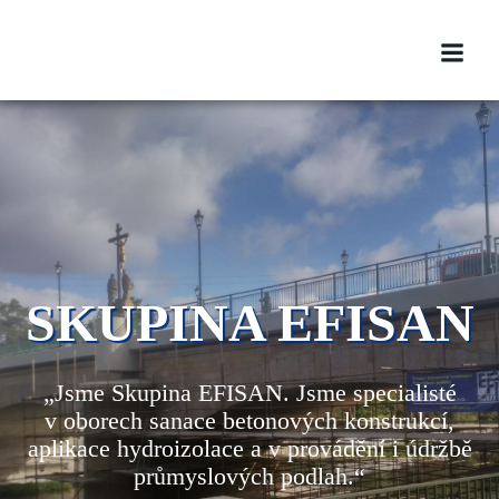
Skip
to
content
SKUPINA EFISAN
„Jsme Skupina EFISAN. Jsme specialisté
v oborech sanace betonových konstrukcí,
aplikace hydroizolace a v provádění i údržbě
průmyslových podlah.“