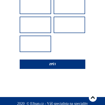
ZPĚT
2020
©
Efisan.cz - Váš specialista na speciality