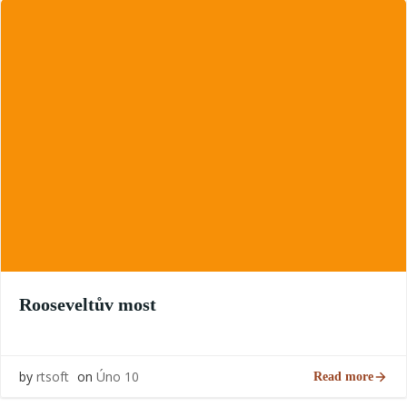
Rooseveltův most
by
rtsoft
on
Úno 10
Read more