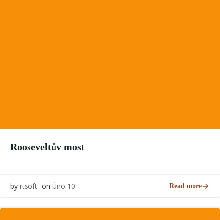
Rooseveltův most
by
rtsoft
on
Úno 10
Read more